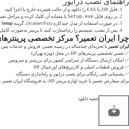
راهنمای نصب درایور
فایل ZIP یا EXE را دانلود و از حالت فشرده خارج یا اجرا کنید.
Setup.exe
بر روی فایل
یا مشابه آن کلیک کرده و مراحل نصب 
در صورت استفاده از مدل چندکاره (Scanner/Fax)، گزینه
 Setup
پس از نصب، سیستم را ری‌استارت کنید تا پرینتر به‌صورت کامل
چرا ایران تعمیر؟ مرکز تخصصی پرینترهای HP در ایر
ایران تعمیر
با تجربه‌ای چندساله در زمینه تعمیر، فروش و خدمات پس از فروش پرینترهای HP، انتخابی مطمئن برای کاربران خان
✅ تعمیر تخصصی پرینترهای HP در محل (ویژه تهران)
✅ امکان ارسال دستگاه از سراسر کشور برای بررسی و سرویس
✅ فروش قطعات اصلی و کارتریج‌های اورجینال HP
✅ پشتیبانی فنی رایگان برای نصب درایور و راه‌اندازی دستگاه
برای سفارش تعمیر یا خرید لوازم پرینتر HP، به
فروشگاه ایران تعمیر
م
جعبه دانلود