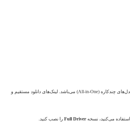
در هر دو نسخه ۳۲ و ۶۴ بیتی در دسترس است. این درایور شامل پشتیبانی کامل از مدل‌های چندکاره (All-in-One) می‌باشد. لینک‌های دانلود مستقیم و
Full Driver
را نصب کنید.