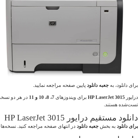
برای دانلود، به
جعبه دانلود
پایین صفحه مراجعه نمایید.
درایور
HP LaserJet 3015
برای ویندوزهای
7، 8، 10 و 11
تست‌شده هستند.
دانلود مستقیم درایور HP LaserJet 3015
برای دانلود
به بخش
جعبه دانلود
در انتهای صفحه مراجعه کنید. نسخه‌های Full و Basic درایور در دسترس هستند. اگر از قابلیت اسکن یا فکس استفاده می‌کنید