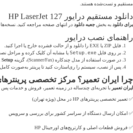
مستقیم و تست‌شده هستند.
دانلود مستقیم درایور HP LaserJet 127
برای دانلود
به بخش
جعبه دانلود
در انتهای صفحه مراجعه کنید. نسخه‌های Full و Basic درایور در دسترس هستند. اگر از قابلیت اسکن یا فکس استفاده می‌کنید
راهنمای نصب درایور
فایل ZIP یا EXE را دانلود و از حالت فشرده خارج یا اجرا کنید.
Setup.exe
بر روی فایل
یا مشابه آن کلیک کرده و مراحل نصب 
در صورت استفاده از مدل چندکاره (Scanner/Fax)، گزینه
 Setup
پس از نصب، سیستم را ری‌استارت کنید تا پرینتر به‌صورت کامل
چرا ایران تعمیر؟ مرکز تخصصی پرینترهای HP در ایر
ایران تعمیر
با تجربه‌ای چندساله در زمینه تعمیر، فروش و خدمات پس از فروش پرینترهای HP، انتخابی مطمئن برای کاربران خان
✅ تعمیر تخصصی پرینترهای HP در محل (ویژه تهران)
✅ امکان ارسال دستگاه از سراسر کشور برای بررسی و سرویس
✅ فروش قطعات اصلی و کارتریج‌های اورجینال HP