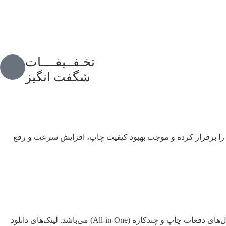
ساعت
تخـفــیفــــات
شگفت انگیز
مل و پرینتر را برقرار کرده و موجب بهبود کیفیت چاپ، افزایش سرعت و رفع
در هر دو نسخه ۳۲ و ۶۴ بیتی در دسترس است. این درایور شامل پشتیبانی کامل از مدل‌های دفعات چاپ و چندکاره (All-in-One) می‌باشد. لینک‌های دانلود