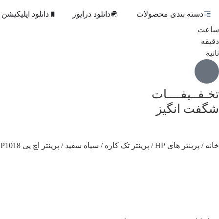
دسته بندی محصولات
دانلود درایور
دانلود اپلیکیشن
ساعت
دقیقه‌
ثانیه‌
تخـفــیفــــات
شگفت انگیز
خانه
/
پرینتر های HP
/
پرینتر تک کاره
/
سیاه سفید
/ پرینتر اچ پی P1018