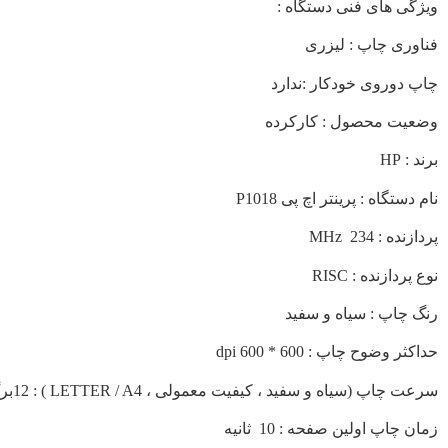
ویژگی های فنی دستگاه :
فناوری چاپ : لیزری
چاپ دوروی خودکار :ندارد
وضعیت محصول : کارکرده
برند : HP
نام دستگاه : پرینتر اچ پی P1018
پردازنده : 234 MHz
نوع پردازنده : RISC
رنگ چاپ : سیاه و سفید
حداکثر وضوح چاپ : 600 * 600 dpi
سرعت چاپ (سیاه و سفید ، کیفیت معمولی ، LETTER / A4 ) : 12برگ در دقیقه
زمان چاپ اولین صفحه : 10 ثانیه