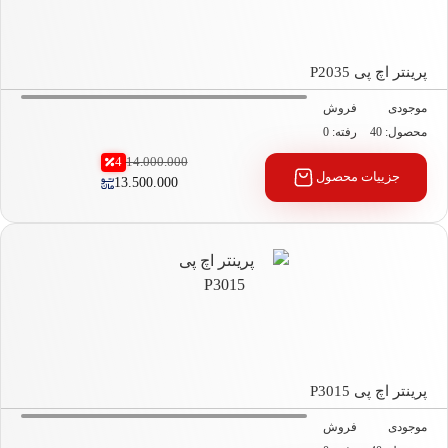
نتر اچ پی P2035
جودی
فروش
صول: 40
رفته: 0
4
14.000.000
جزییات محصول
13.500.000
نتر اچ پی P3015
جودی
فروش