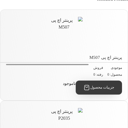
نتر اچ پی M507
جودی
فروش
صول: 0
رفته: 0
ناموجود
جزییات محصول