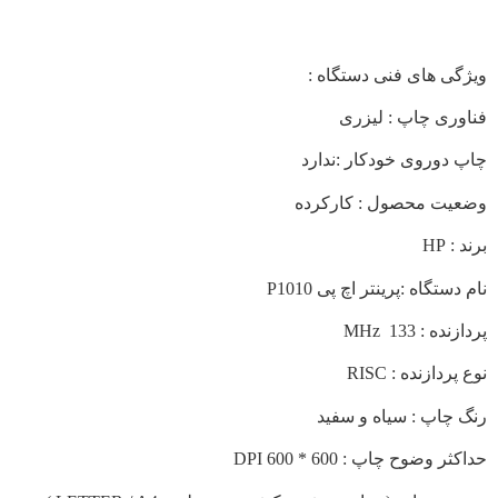
گی های فنی دستگاه :
وری چاپ : لیزری
 دوروی خودکار :ندارد
یت محصول : کارکرده
 HP
ستگاه :پرینتر اچ پی P1010
ده : 133 MHz
ردازنده : RISC
 چاپ : سیاه و سفید
ر وضوح چاپ : 600 * 600 DPI