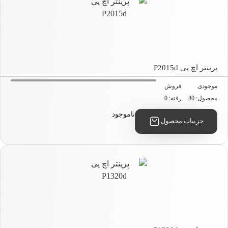
نتر اچ پی P2015d
جودی
فروش
صول: 40
رفته: 0
ناموجود
جزییات محصول