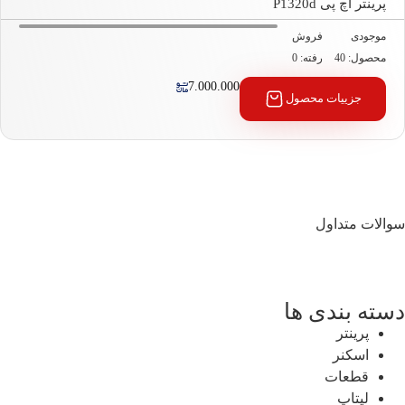
نتر اچ پی P1320d
جودی
فروش
صول: 40
رفته: 0
7.000.000
جزییات محصول
ت متداول
ه بندی ها
پرینتر
اسکنر
قطعات
لپتاپ