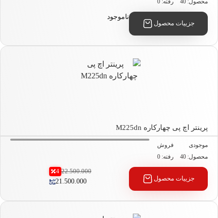
صول: 40
رفته: 0
ناموجود
جزییات محصول
نتر اچ پی چهارکاره M225dn
جودی
فروش
صول: 40
رفته: 0
4
22.500.000
جزییات محصول
21.500.000