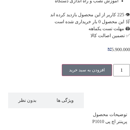
آموزش نصب و راه اندازی دستگاه
ل 0 بار خریداری شده است
هلت تست یکماهه
ین اصالت کالا
5.90
افزودن به سبد خرید
توضیحات
ویژگی ها
بدون نظر
یحات محصول
ر اچ پی P1010