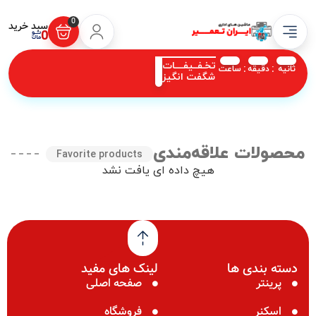
0
0
تخـفــیفــــات
ثانیه‌
دقیقه‌
ساعت
شگفت انگیز
محصولات علاقه‌مندی
Favorite products
هیچ داده ای یافت نشد
دسته بندی ها
لینک های مفید
پرینتر
صفحه اصلی
اسکنر
فروشگاه